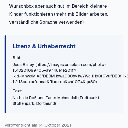
Wunschbox aber auch gut im Bereich kleinere
Kinder funktionieren (mehr mit Bilder arbeiten,
verständliche Sprache verwenden)
Lizenz & Urheberrecht
Bild
Jess Bailey
(https://images.unsplash.com/photo-
1513201099705-a9746e1e201f?
ixid=MnwxMjA3fDB8MHxwaG90by1wYWdlfHx8fGVufDB8fHx8&
1.2.1&auto=format&fit=crop&w=1074&q=80)
Text
Nathalie Roß und Taner Mehmedali (Treffpunkt
Stollenpark, Dortmund)
Veröffentlicht am
14. Oktober 2021