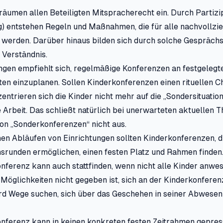
äumen allen Beteiligten Mitspracherecht ein. Durch Partizi
) entstehen Regeln und Maßnahmen, die für alle nachvollzi
erden. Darüber hinaus bilden sich durch solche Gespräch
 Verständnis.
ngen empfiehlt sich, regelmäßige Konferenzen an festgelegt
ten einzuplanen. Sollen Kinderkonferenzen einen rituellen C
zentrieren sich die Kinder nicht mehr auf die „Sondersituation
he Arbeit. Das schließt natürlich bei unerwarteten aktuellen 
on „Sonderkonferenzen“ nicht aus.
chen Abläufen von Einrichtungen sollten Kinderkonferenzen, 
srunden ermöglichen, einen festen Platz und Rahmen finden
nferenz kann auch stattfinden, wenn nicht alle Kinder anwes
 Möglichkeiten nicht gegeben ist, sich an der Kinderkonferen
ird Wege suchen, sich über das Geschehen in seiner Abwesen
onferenz kann in keinen konkreten festen Zeitrahmen gepres