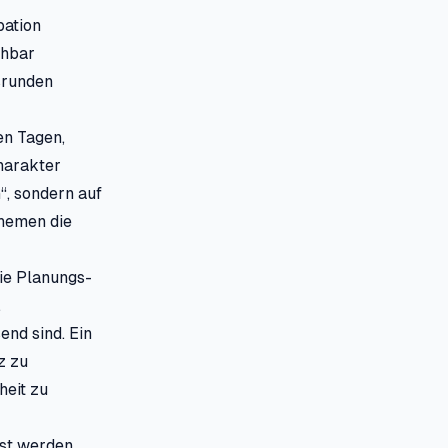
pation
ehbar
srunden
en Tagen,
harakter
“, sondern auf
Themen die
die Planungs-
.
end sind. Ein
z zu
heit zu
st werden.