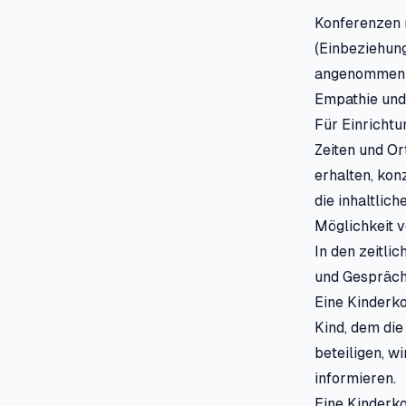
Konferenzen r
(Einbeziehung
angenommen w
Empathie und
Für Einrichtu
Zeiten und Or
erhalten, kon
die inhaltlic
Möglichkeit v
In den zeitli
und Gespräch
Eine Kinderko
Kind, dem die
beteiligen, w
informieren.
Eine Kinderk