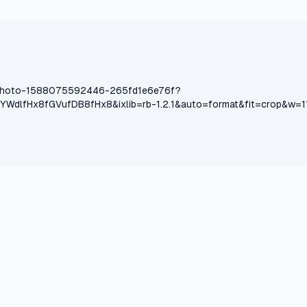
m/photo-1588075592446-265fd1e6e76f?
dlfHx8fGVufDB8fHx8&ixlib=rb-1.2.1&auto=format&fit=crop&w=