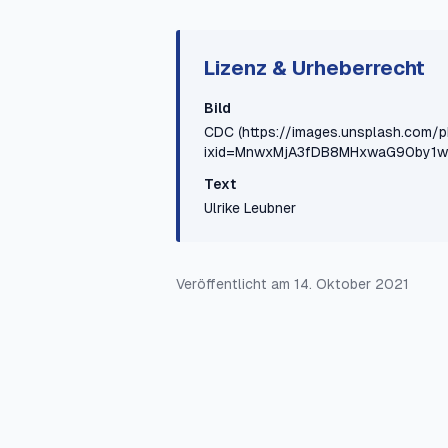
Lizenz & Urheberrecht
Bild
CDC
(https://images.unsplash.co
ixid=MnwxMjA3fDB8MHxwaG90by1wYW
Text
Ulrike Leubner
Veröffentlicht am
14. Oktober 2021