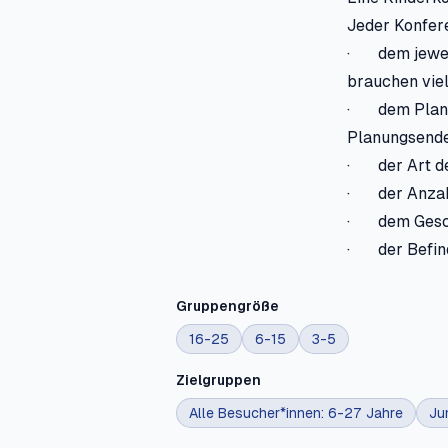
Jeder Konfere
· dem jeweil
brauchen viel
· dem Planun
Planungsende
· der Art de
· der Anzahl
· dem Gesche
· der Befind
Gruppengröße
16-25
6-15
3-5
Zielgruppen
Alle Besucher*innen: 6-27 Jahre
Ju