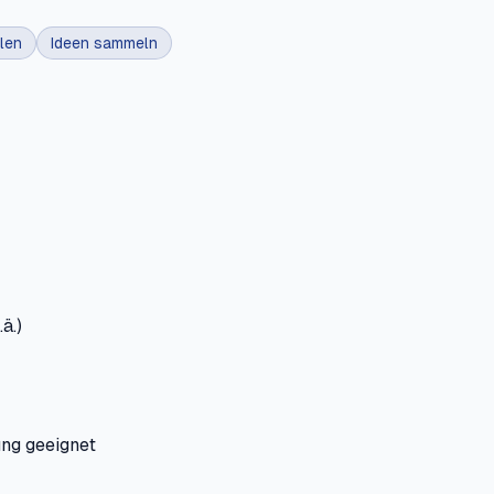
len
Ideen sammeln
ä.)
ung geeignet