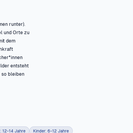
en runter).
l und Orte zu
mit dem
hkraft
cher*innen
lder entsteht
 so bleiben
: 12-14 Jahre
Kinder: 6-12 Jahre