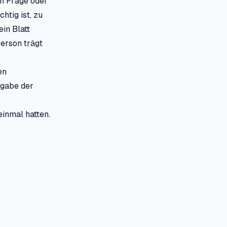
en Frage oder
htig ist, zu
in Blatt
Person trägt
en
fgabe der
einmal hatten.